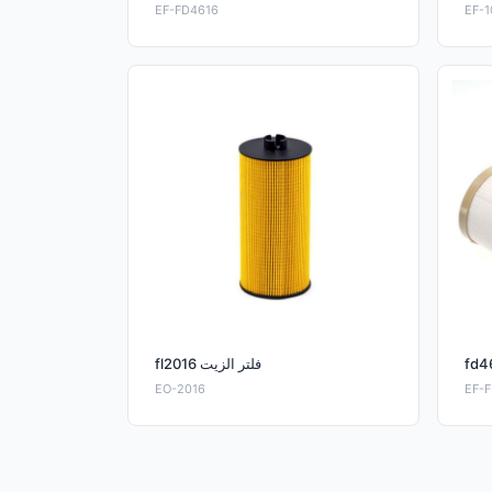
EF-FD4616
EF-1
fl2016 فلتر الزيت
EO-2016
EF-