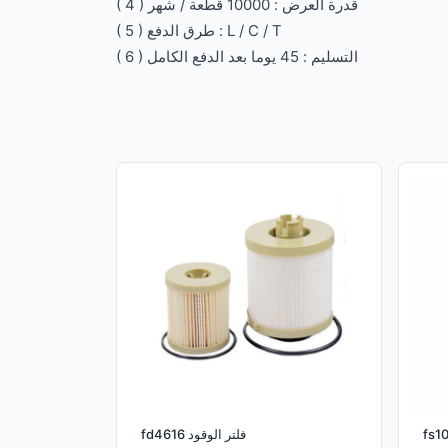
( 4 ) قدرة العرض : 10000 قطعة / شهر
( 5 ) طرق الدفع : L / C / T
( 6 ) التسليم : 45 يوما بعد الدفع الكامل
fd4616 فلتر الوقود