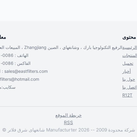
محتوى
معل
لرئيسية
المبيعات العنوان : شارع بيبو ، Zhangjiang الرفيع التكنولوجيا بارك ، وشانغهاي ، الصين
لمنتجات
الهاتف : 0086-21-3637-6177
تحميل
الفاكس : 0086-21-3637-6177
أخبار
sales@eastfilters.com
البريد الإلكتروني :
حول بنا
filters@hotmail.com
اتصل بنا
سكايب:م
R12T
خريطة الموقع
RSS
© شانغهاى شرق فلاتر Manufacturter شركة محدودة 2009 -- 2026