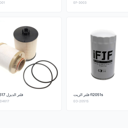
001
EF-3003
فلتر الزيت fl2051s
fd4617 فلتر الديزل
FD4617
EO-2051S