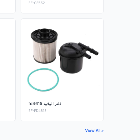
EF-GF652
fd4615 فلتر الوقود
EF-FD4615
View All »