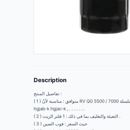
Description
تفاصيل المنتج :
( 1 ) متوافق : مناسبة لأنّ RV QG 5500 / 7000 سلسلة ، emerald advantage ، ماركيز الذهب الأبيض ، مولد نموذج hgjaa-k ،
hgjab-k hgjac-k , . . . . . . .
( 2 ) التعبئة والتغليف بما في ذلك : 1 فلتر الزيت .
( 3 ) حيث السعر : فوب الصين