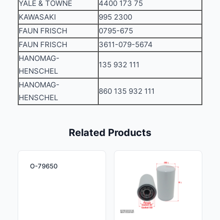
YALE & TOWNE
4400 173 75
KAWASAKI
995 2300
FAUN FRISCH
0795-675
FAUN FRISCH
3611-079-5674
HANOMAG-
135 932 111
HENSCHEL
HANOMAG-
860 135 932 111
HENSCHEL
Related Products
O-79650