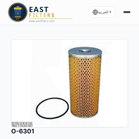
العربية
▼
O-6301