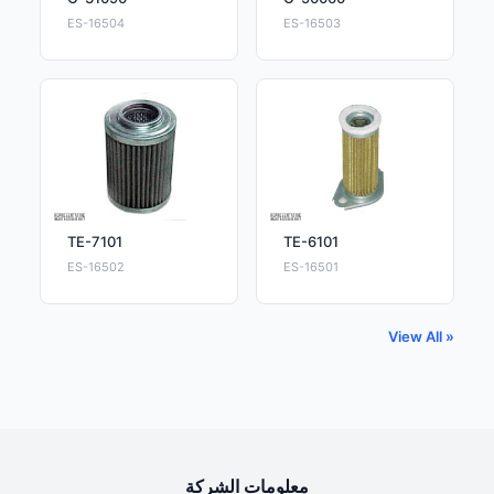
ES-16504
ES-16503
TE-7101
TE-6101
ES-16502
ES-16501
View All »
معلومات الشركة