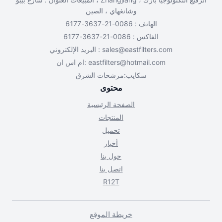
وشانغهاي ، الصين
الهاتف : 0086-21-3637-6177
الفاكس : 0086-21-3637-6177
sales@eastfilters.com
البريد الإلكتروني :
eastfilters@hotmail.com
ام اس ان:
سكايب:مرشحات الشرق
محتوى
الصفحة الرئيسية
المنتجات
تحميل
أخبار
حول بنا
اتصل بنا
R12T
خريطة الموقع