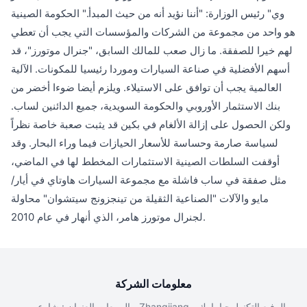
وي" رئيس الوزارة: "أننا نؤيد أنه من حيث المبدأ." الحكومة الصينية
هو واحد من مجموعة من الشركات والمؤسسات التي يجب أن تعطي
لهم خيرا للصفقة. ما زال صعب للمالك السابق، "جنرال موتورز"، قد
أسهم الأفضلية في صناعة السيارات وموردا رئيسيا للمكونات. الآلية
العالمية يجب أن توافق على الاستيلاء. ويلزم أيضا ضوءا أخضر من
بنك الاستثمار الأوروبي والحكومة السويدية، جميع الدائنين لساب.
ولكن الحصول على إزالة الألغام في بكين قد يثبت صعبة خاصة نظراً
لسياسة صارمة وحساسة للأسعار الحيازات فيما وراء البحار. وقد
أوقفت السلطات الصينية الاستثمارات المخطط لها في الماضي،
مثل صفقة في ساب فاشلة مع مجموعة السيارات هاوتاي في أيار/
مايو والآلات "الصناعية الثقيلة من تينجزونج سيتشوان" محاولة
لجنرال موتورز هامر، الذي أنهار في عام 2010.
معلومات الشركة
المبيعات العنوان : شارع بيبو ، Zhangjiang الرفيع التكنولوجيا بارك ،