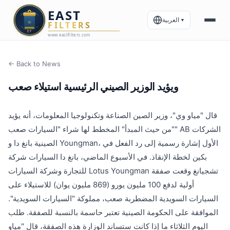
العربية
▼
← Back to News
ويؤيد الوزير الصيني الرئيسية استيلاء صعب
قال "مياو وي"، وزير الصين الصناعة وتكنولوجيا المعلومات، أنه يؤيد
"من حيث المبدأ" المخطط لها شراء "السيارات صعب" AB الشركات
الصينية بانغ دا و Youngman، اﻷول إشارة رسمية إلى رد الفعل في
بكين لخطة الإنقاذ. في الأسبوع الماضي، بانغ دا السيارات شركة
للتجارة وشركة السيارات Lotus Youngman تشجيانغ وقعت صفقة
أولية لدفع 100 مليون يورو (869 مليون يوان) للاستيلاء على
السيارات السويدية المضطربة صعب، مملوكة "السيارات السويدية".
الموافقة على الحكومة الصينية تعتبر حاسمة بالنسبة للصفقة. طلب
اليوم الثلاثاء ما إذا كانت ستساند الوزارة هذه الصفقة، قال "مياو